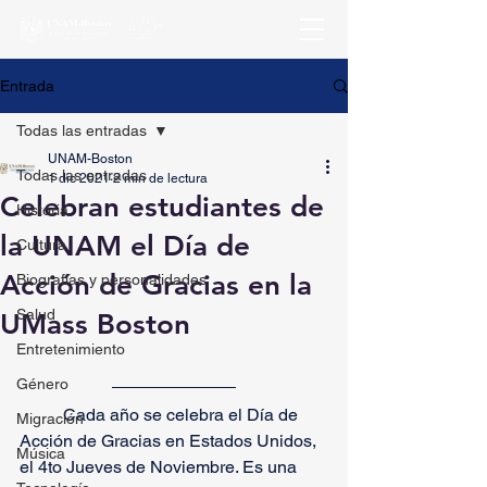
Entrada
Todas las entradas
UNAM-Boston
Todas las entradas
1 dic 2021
2 min de lectura
Celebran estudiantes de
Historia
la UNAM el Día de
Cultura
Acción de Gracias en la
Biografías y personalidades
Salud
UMass Boston
Entretenimiento
Género
	Cada año se celebra el Día de 
Migración
Acción de Gracias en Estados Unidos, 
Música
el 4to Jueves de Noviembre. Es una 