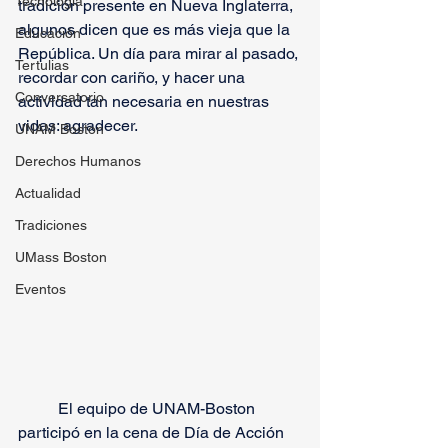
Tecnología
tradición presente en Nueva Inglaterra, 
algunos dicen que es más vieja que la 
Educación
República. Un día para mirar al pasado, 
Tertulias
recordar con cariño, y hacer una 
Conversatorio
actividad tan necesaria en nuestras 
vidas: agradecer.  
UNAM Boston
Derechos Humanos
Actualidad
Tradiciones
UMass Boston
Eventos
	El equipo de UNAM-Boston 
participó en la cena de Día de Acción 