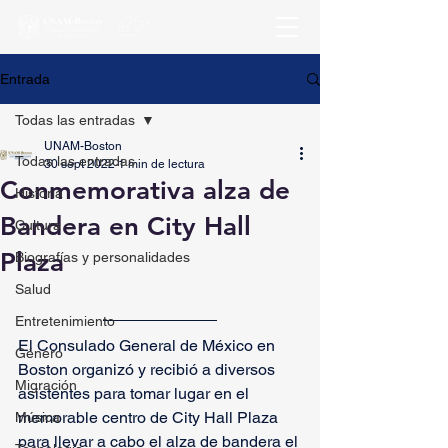
Entrada
Todas las entradas
UNAM-Boston
Todas las entradas
30 sept 2022
1 min de lectura
Conmemorativa alza de
Historia
Bandera en City Hall
Cultura
Plaza
Biografías y personalidades
Salud
Entretenimiento
El Consulado General de México en 
Género
Boston organizó y recibió a diversos 
Migración
asistentes para tomar lugar en el 
memorable centro de City Hall Plaza 
Música
para llevar a cabo el alza de bandera el 