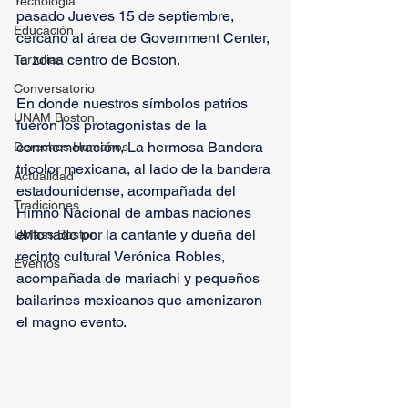
Tecnología
pasado Jueves 15 de septiembre, 
Educación
cercano al área de Government Center, 
la zona centro de Boston.
Tertulias
Conversatorio
En donde nuestros símbolos patrios 
UNAM Boston
fueron los protagonistas de la 
conmemoración, La hermosa Bandera 
Derechos Humanos
tricolor mexicana, al lado de la bandera 
Actualidad
estadounidense, acompañada del 
Tradiciones
Himno Nacional de ambas naciones 
entonado por la cantante y dueña del 
UMass Boston
recinto cultural Verónica Robles, 
Eventos
acompañada de mariachi y pequeños 
bailarines mexicanos que amenizaron 
el magno evento.