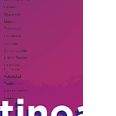
Género
Migración
Música
Tecnología
Educación
Tertulias
Conversatorio
UNAM Boston
Derechos
Humanos
Actualidad
Tradiciones
UMass Boston
Eventos