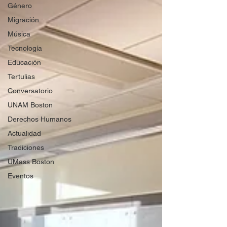
Género
Migración
Música
Tecnología
Educación
Tertulias
Conversatorio
UNAM Boston
Derechos Humanos
Actualidad
Tradiciones
UMass Boston
Eventos