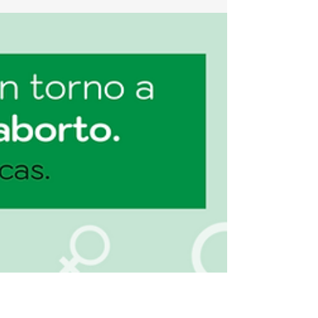
Celebra la sede UNAM-
Boston un Invierno Puma
híbrido - Gaceta UNAM
La Universidad no se detiene. Decenas de
alumnos vivieron la experiencia de
inmersión en Massachusetts. A pesar de los
efectos que ha...